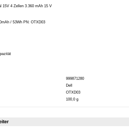
al 15V 4 Zellen 3.360 mAh 15 V
360mAh / 53Wh PN: OTXD03
pazität
999871280
Dell
OTXD03
100,0 g
iter