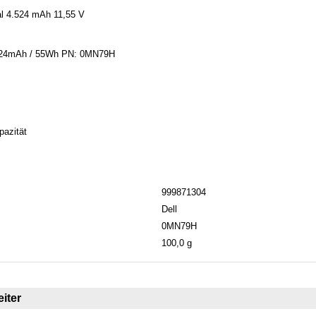
al 4.524 mAh 11,55 V
4524mAh / 55Wh PN: 0MN79H
pazität
999871304
Dell
0MN79H
100,0 g
iter