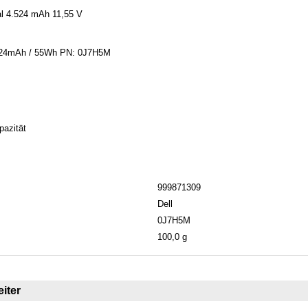
al 4.524 mAh 11,55 V
4524mAh / 55Wh PN: 0J7H5M
pazität
999871309
Dell
0J7H5M
100,0 g
iter