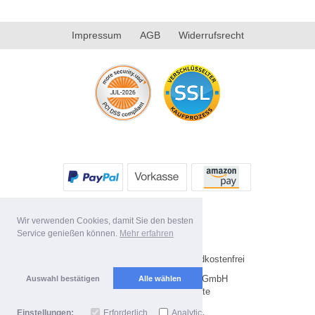
Impressum
AGB
Widerrufsrecht
Wir verwenden Cookies, damit Sie den besten
Service genießen können.
Mehr erfahren
* Alle Preise inkl. MwSt. Versandkostenfrei
Copyright 2026 by Future-X GmbH
Auswahl bestätigen
Alle wählen
Mobile Shop by Shopgate
Einstellungen:
Erforderlich
Analytics