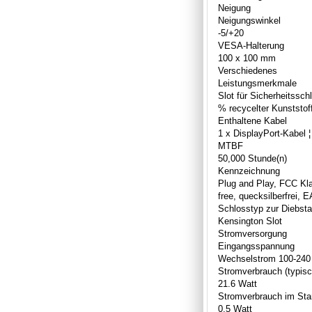
Neigung
Neigungswinkel
-5/+20
VESA-Halterung
100 x 100 mm
Verschiedenes
Leistungsmerkmale
Slot für Sicherheitssch
% recycelter Kunststof
Enthaltene Kabel
1 x DisplayPort-Kabel 
MTBF
50,000 Stunde(n)
Kennzeichnung
Plug and Play, FCC Kl
free, quecksilberfrei
Schlosstyp zur Diebsta
Kensington Slot
Stromversorgung
Eingangsspannung
Wechselstrom 100-240 
Stromverbrauch (typisc
21.6 Watt
Stromverbrauch im St
0.5 Watt