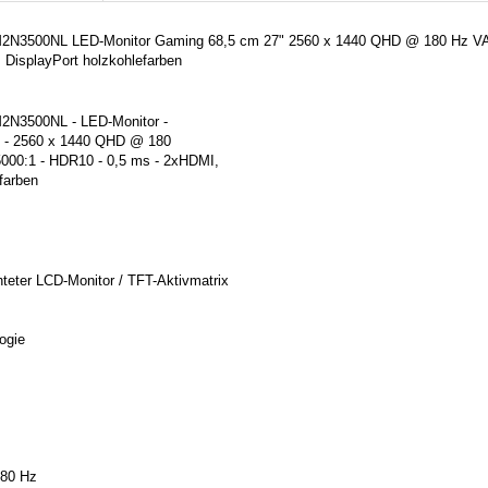
7M2N3500NL LED-Monitor Gaming 68,5 cm 27" 2560 x 1440 QHD @ 180 Hz VA
isplayPort holzkohlefarben
M2N3500NL - LED-Monitor -
) - 2560 x 1440 QHD @ 180
5000:1 - HDR10 - 0,5 ms - 2xHDMI,
farben
teter LCD-Monitor / TFT-Aktivmatrix
ogie
180 Hz