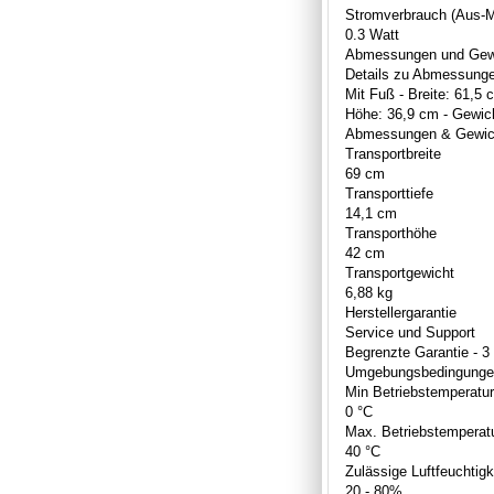
Stromverbrauch (Aus-
0.3 Watt
Abmessungen und Gew
Details zu Abmessung
Mit Fuß - Breite: 61,5 
Höhe: 36,9 cm - Gewich
Abmessungen & Gewich
Transportbreite
69 cm
Transporttiefe
14,1 cm
Transporthöhe
42 cm
Transportgewicht
6,88 kg
Herstellergarantie
Service und Support
Begrenzte Garantie - 3
Umgebungsbedingunge
Min Betriebstemperatur
0 °C
Max. Betriebstemperat
40 °C
Zulässige Luftfeuchtigk
20 - 80%