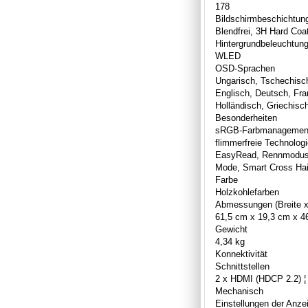
178
Bildschirmbeschichtun
Blendfrei, 3H Hard Coa
Hintergrundbeleuchtun
WLED
OSD-Sprachen
Ungarisch, Tschechisch,
Englisch, Deutsch, Fra
Holländisch, Griechisc
Besonderheiten
sRGB-Farbmanagement,
flimmerfreie Technolo
EasyRead, Rennmodus, 
Mode, Smart Cross Hai
Farbe
Holzkohlefarben
Abmessungen (Breite x
61,5 cm x 19,3 cm x 4
Gewicht
4,34 kg
Konnektivität
Schnittstellen
2 x HDMI (HDCP 2.2) ¦ 
Mechanisch
Einstellungen der Anze