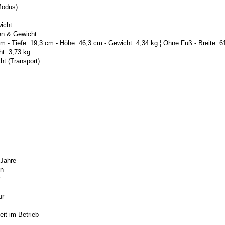
Modus)
icht
en & Gewicht
cm - Tiefe: 19,3 cm - Höhe: 46,3 cm - Gewicht: 4,34 kg ¦ Ohne Fuß - Breite: 6
t: 3,73 kg
t (Transport)
 Jahre
n
ur
eit im Betrieb