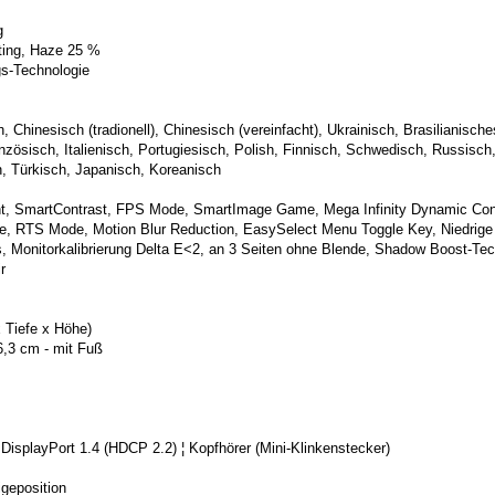
g
ting, Haze 25 %
gs-Technologie
 Chinesisch (tradionell), Chinesisch (vereinfacht), Ukrainisch, Brasilianische
nzösisch, Italienisch, Portugiesisch, Polish, Finnisch, Schwedisch, Russisch
h, Türkisch, Japanisch, Koreanisch
 SmartContrast, FPS Mode, SmartImage Game, Mega Infinity Dynamic Cont
gie, RTS Mode, Motion Blur Reduction, EasySelect Menu Toggle Key, Niedrig
Monitorkalibrierung Delta E<2, an 3 Seiten ohne Blende, Shadow Boost-Tec
r
 Tiefe x Höhe)
6,3 cm - mit Fuß
DisplayPort 1.4 (HDCP 2.2) ¦ Kopfhörer (Mini-Klinkenstecker)
igeposition