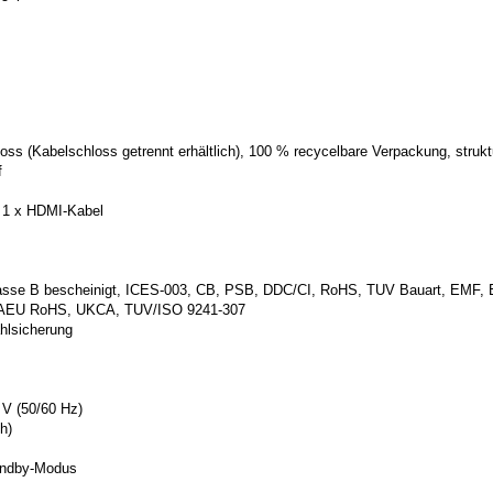
loss (Kabelschloss getrennt erhältlich), 100 % recycelbare Verpackung, strukt
f
¦ 1 x HDMI-Kabel
asse B bescheinigt, ICES-003, CB, PSB, DDC/CI, RoHS, TUV Bauart, EMF, 
, EAEU RoHS, UKCA, TUV/ISO 9241-307
hlsicherung
V (50/60 Hz)
h)
andby-Modus