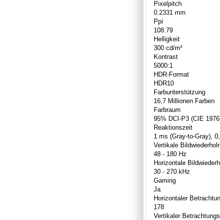
Pixelpitch
0.2331 mm
Ppi
108.79
Helligkeit
300 cd/m²
Kontrast
5000:1
HDR-Format
HDR10
Farbunterstützung
16,7 Millionen Farben
Farbraum
95% DCI-P3 (CIE 1976
Reaktionszeit
1 ms (Gray-to-Gray), 
Vertikale Bildwiederhol
48 - 180 Hz
Horizontale Bildwiederh
30 - 270 kHz
Gaming
Ja
Horizontaler Betrachtu
178
Vertikaler Betrachtung