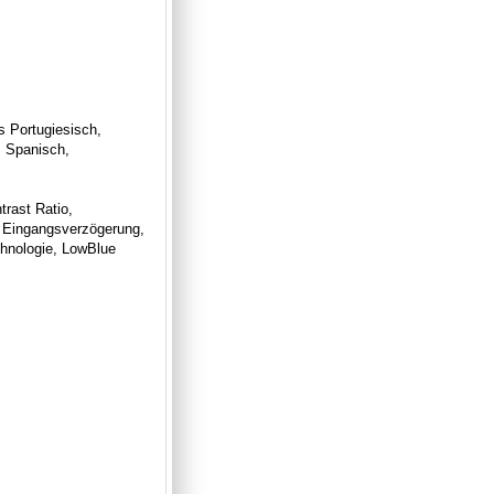
s Portugiesisch,
, Spanisch,
rast Ratio,
e Eingangsverzögerung,
hnologie, LowBlue