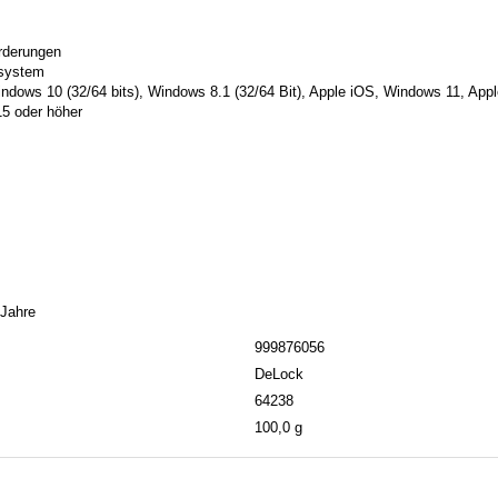
rderungen
ssystem
dows 10 (32/64 bits), Windows 8.1 (32/64 Bit), Apple iOS, Windows 11, Ap
15 oder höher
 Jahre
999876056
DeLock
64238
100,0 g