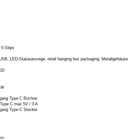
: 5 Gbps
USB, LED-Statusanzeige, retail hanging box packaging, Metallgehäuse
510
tät
ngang Type C Buchse
 Type C max 5V / 3 A
gang Type C Stecker
cm