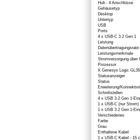
Hub - 4 Anschlüsse
Gehäusetyp
Desktop
Untertyp
USB
Ports
4 x USB-C 3.2 Gen 1
Leistung
Datenübertragungsrate
Leistungsmerkmale
Stromversorgung über 
Prozessor
X Genesys Logic GL3
Statusanzeiger
Status
Erweiterung/Konnektivi
Schnittstellen
4 x USB 3.2 Gen 1-Ei
1 x USB-C (nur Strom)
1 x USB 3.2 Gen 1-Ein
Verschiedenes
Farbe
Grau
Enthaltene Kabel
1 x USB-C Kabel - 15 