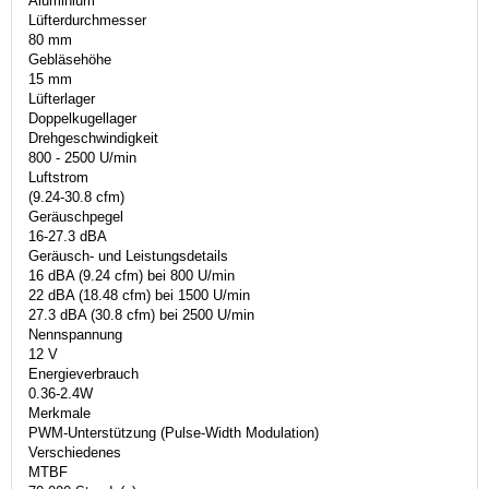
Aluminium
Lüfterdurchmesser
80 mm
Gebläsehöhe
15 mm
Lüfterlager
Doppelkugellager
Drehgeschwindigkeit
800 - 2500 U/min
Luftstrom
(9.24-30.8 cfm)
Geräuschpegel
16-27.3 dBA
Geräusch- und Leistungsdetails
16 dBA (9.24 cfm) bei 800 U/min
22 dBA (18.48 cfm) bei 1500 U/min
27.3 dBA (30.8 cfm) bei 2500 U/min
Nennspannung
12 V
Energieverbrauch
0.36-2.4W
Merkmale
PWM-Unterstützung (Pulse-Width Modulation)
Verschiedenes
MTBF