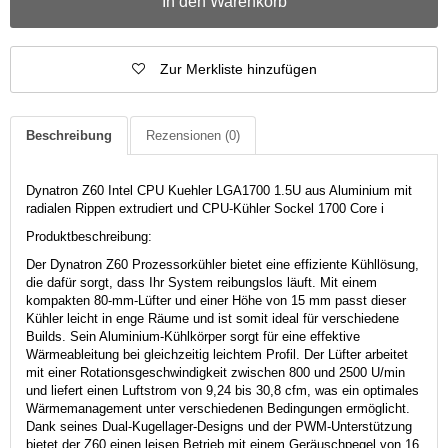
In den Warenkorb
Zur Merkliste hinzufügen
Beschreibung
Rezensionen
(0)
Dynatron Z60 Intel CPU Kuehler LGA1700 1.5U aus Aluminium mit
radialen Rippen extrudiert und CPU-Kühler Sockel 1700 Core i
Produktbeschreibung:
Der Dynatron Z60 Prozessorkühler bietet eine effiziente Kühllösung,
die dafür sorgt, dass Ihr System reibungslos läuft. Mit einem
kompakten 80-mm-Lüfter und einer Höhe von 15 mm passt dieser
Kühler leicht in enge Räume und ist somit ideal für verschiedene
Builds. Sein Aluminium-Kühlkörper sorgt für eine effektive
Wärmeableitung bei gleichzeitig leichtem Profil. Der Lüfter arbeitet
mit einer Rotationsgeschwindigkeit zwischen 800 und 2500 U/min
und liefert einen Luftstrom von 9,24 bis 30,8 cfm, was ein optimales
Wärmemanagement unter verschiedenen Bedingungen ermöglicht.
Dank seines Dual-Kugellager-Designs und der PWM-Unterstützung
bietet der Z60 einen leisen Betrieb mit einem Geräuschpegel von 16