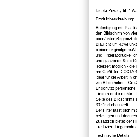
Dicota Privacy fil. 4-
Produktbeschreibung:
Befestigung mit Plasti
den Bildschirm von vier
oben/unten)Begrenzt de
Blaulicht um 43%Funkt
bleiben originalgetreuV
und FingerabdrückeHoh
und glänzende Seite fü
jederzeit möglich - die 
am GerätDer DICOTA 4-W
ideal für die Arbeit in
wie Bibliotheken - Gro
Er schützt persönliche 
- indem er die rechte - 
Seite des Bildschirms 
30 Grad abdunkelt.
Der Filter lässt sich m
befestigen und dadurch 
Zusätzlich bietet der F
- reduziert Fingerabdrü
Technische Details: