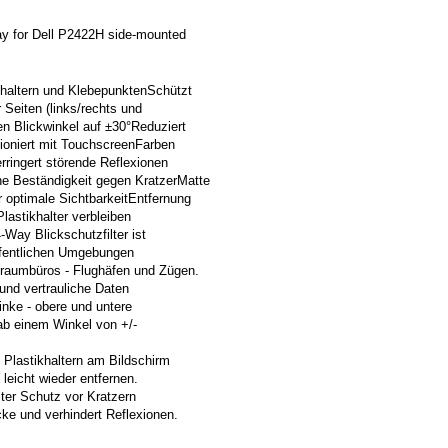
Way for Dell P2422H side-mounted
khaltern und KlebepunktenSchützt
 Seiten (links/rechts und
n Blickwinkel auf ±30°Reduziert
ioniert mit TouchscreenFarben
erringert störende Reflexionen
e Beständigkeit gegen KratzerMatte
r optimale SichtbarkeitEntfernung
Plastikhalter verbleiben
ay Blickschutzfilter ist
 öffentlichen Umgebungen
ßraumbüros - Flughäfen und Zügen.
und vertrauliche Daten
linke - obere und untere
ab einem Winkel von +/-
it Plastikhaltern am Bildschirm
leicht wieder entfernen.
ilter Schutz vor Kratzern
cke und verhindert Reflexionen.