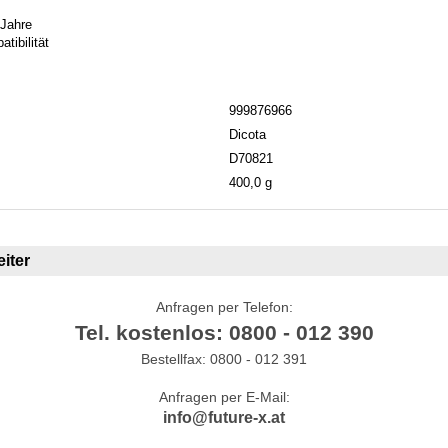
 Jahre
tibilität
999876966
Dicota
D70821
400,0 g
iter
Anfragen per Telefon:
Tel. kostenlos: 0800 - 012 390
Bestellfax: 0800 - 012 391
Anfragen per E-Mail:
info@future-x.at