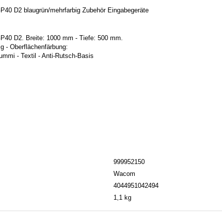
40 D2 blaugrün/mehrfarbig Zubehör Eingabegeräte
40 D2. Breite: 1000 mm - Tiefe: 500 mm.
ig - Oberflächenfärbung:
ummi - Textil - Anti-Rutsch-Basis
999952150
Wacom
4044951042494
1,1 kg