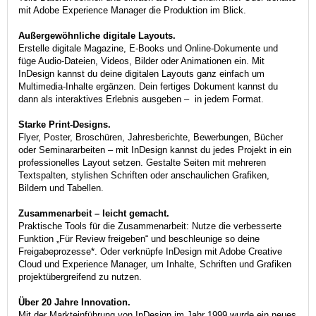
mit Adobe Experience Manager die Produktion im Blick.
Außergewöhnliche digitale Layouts.
Erstelle digitale Magazine, E-Books und Online-Dokumente und
füge Audio-Dateien, Videos, Bilder oder Animationen ein. Mit
InDesign kannst du deine digitalen Layouts ganz einfach um
Multimedia-Inhalte ergänzen. Dein fertiges Dokument kannst du
dann als interaktives Erlebnis ausgeben – in jedem Format.
Starke Print-Designs.
Flyer, Poster, Broschüren, Jahresberichte, Bewerbungen, Bücher
oder Seminararbeiten – mit InDesign kannst du jedes Projekt in ein
professionelles Layout setzen. Gestalte Seiten mit mehreren
Textspalten, stylishen Schriften oder anschaulichen Grafiken,
Bildern und Tabellen.
Zusammenarbeit – leicht gemacht.
Praktische Tools für die Zusammenarbeit: Nutze die verbesserte
Funktion „Für Review freigeben“ und beschleunige so deine
Freigabeprozesse*. Oder verknüpfe InDesign mit Adobe Creative
Cloud und Experience Manager, um Inhalte, Schriften und Grafiken
projektübergreifend zu nutzen.
Über 20 Jahre Innovation.
Mit der Markteinführung von InDesign im Jahr 1999 wurde ein neues