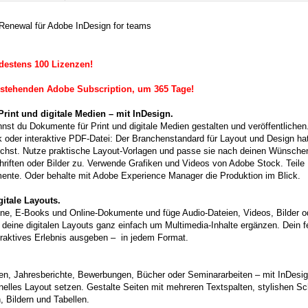
Renewal für Adobe InDesign for teams
stens 100 Lizenzen!
estehenden Adobe Subscription, um 365 Tage!
rint und digitale Medien – mit InDesign.
st du Dokumente für Print und digitale Medien gestalten und veröffentlichen.
oder interaktive PDF-Datei: Der Branchenstandard für Layout und Design hat
auchst. Nutze praktische Layout-Vorlagen und passe sie nach deinen Wünschen 
riften oder Bilder zu. Verwende Grafiken und Videos von Adobe Stock. Teile 
ente. Oder behalte mit Adobe Experience Manager die Produktion im Blick.
itale Layouts.
zine, E-Books und Online-Dokumente und füge Audio-Dateien, Videos, Bilder o
 deine digitalen Layouts ganz einfach um Multimedia-Inhalte ergänzen. Dein 
eraktives Erlebnis ausgeben – in jedem Format.
ren, Jahresberichte, Bewerbungen, Bücher oder Seminararbeiten – mit InDesi
onelles Layout setzen. Gestalte Seiten mit mehreren Textspalten, stylishen Sc
, Bildern und Tabellen.