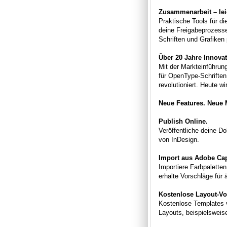
Zusammenarbeit – lei
Praktische Tools für d
deine Freigabeprozesse
Schriften und Grafiken 
Über 20 Jahre Innovat
Mit der Markteinführun
für OpenType-Schrifte
revolutioniert. Heute w
Neue Features. Neue 
Publish Online.
Veröffentliche deine D
von InDesign.
Import aus Adobe Cap
Importiere Farbpaletten
erhalte Vorschläge für 
Kostenlose Layout-Vo
Kostenlose Templates v
Layouts, beispielsweis