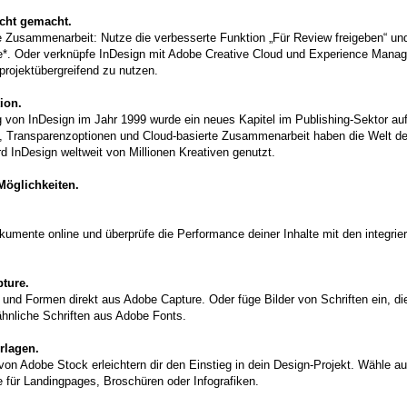
cht gemacht.
ie Zusammenarbeit: Nutze die verbesserte Funktion „Für Review freigeben“ un
*. Oder verknüpfe InDesign mit Adobe Creative Cloud und Experience Manage
projektübergreifend zu nutzen.
ion.
g von InDesign im Jahr 1999 wurde ein neues Kapitel im Publishing-Sektor au
n, Transparenzoptionen und Cloud-basierte Zusammenarbeit haben die Welt d
ird InDesign weltweit von Millionen Kreativen genutzt.
Möglichkeiten.
okumente online und überprüfe die Performance deiner Inhalte mit den integrie
ture.
 und Formen direkt aus Adobe Capture. Oder füge Bilder von Schriften ein, die
ähnliche Schriften aus Adobe Fonts.
rlagen.
on Adobe Stock erleichtern dir den Einstieg in dein Design-Projekt. Wähle 
e für Landingpages, Broschüren oder Infografiken.