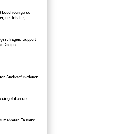
d beschleunige so
r, um Inhalte,
fgeschlagen. Support
es Designs
rten Analysefunktionen
 dir gefallen und
aus mehreren Tausend