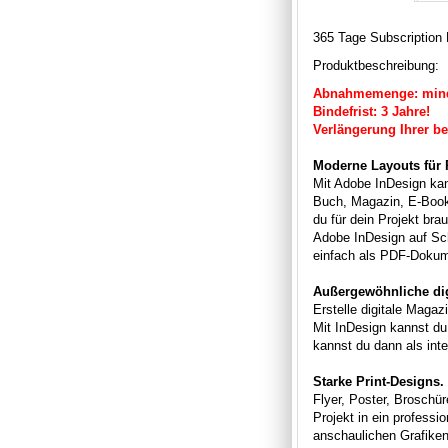
365 Tage Subscription 
Produktbeschreibung:
Abnahmemenge: minde
Bindefrist: 3 Jahre!
Verlängerung Ihrer b
Moderne Layouts für P
Mit Adobe InDesign kann
Buch, Magazin, E-Book 
du für dein Projekt br
Adobe InDesign auf Sch
einfach als PDF-Dokum
Außergewöhnliche dig
Erstelle digitale Maga
Mit InDesign kannst du
kannst du dann als int
Starke Print-Designs.
Flyer, Poster, Broschü
Projekt in ein professi
anschaulichen Grafiken