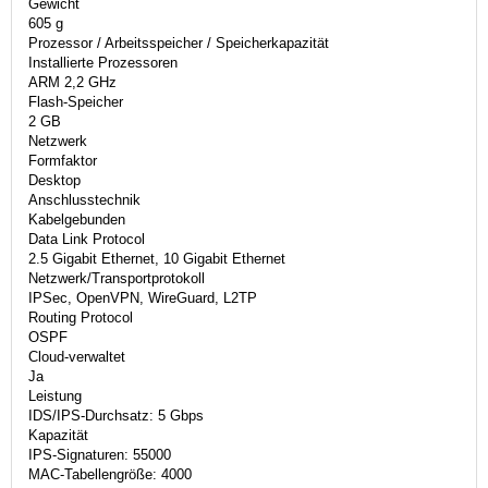
Gewicht
605 g
Prozessor / Arbeitsspeicher / Speicherkapazität
Installierte Prozessoren
ARM 2,2 GHz
Flash-Speicher
2 GB
Netzwerk
Formfaktor
Desktop
Anschlusstechnik
Kabelgebunden
Data Link Protocol
2.5 Gigabit Ethernet, 10 Gigabit Ethernet
Netzwerk/Transportprotokoll
IPSec, OpenVPN, WireGuard, L2TP
Routing Protocol
OSPF
Cloud-verwaltet
Ja
Leistung
IDS/IPS-Durchsatz: 5 Gbps
Kapazität
IPS-Signaturen: 55000
MAC-Tabellengröße: 4000