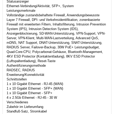
Statusanzeiger
Ethernet-Verbindung/Aktivität, SFP+, System
Leistungsmerkmale
Vollständige zustandsbehaftete Firewall, Anwendungsbewusste
Layer 7 Firewall, DPI- und Verkehrsidentifikation, zonenbasierte
Firewall mit erweiterten Filtern, Inhaltsfilterung, Intrusion Prevention
System (IPS), Intrusion Detection System (IDS),
Anzeigenblockierung, SD-WAN-Unterstützung, VPN-Support, VPN-
Server, VPN-Klient, Multi-WAN-Lastverteilung, Advanced QoS,
mDNS, NAT Support, DNAT-Unterstützung, SNAT-Unterstützung,
RADIUS Server, Failover-Backup, 30W PoE+ Leistungsbudget,
Quad-Core-CPU, Polycarbonat-Gehäuse, Bluetooth-Management,
4KV ESD Protector (Kontaktentladung), 8KV ESD Protector
(Luftspaltentladung), Reset-Taste
Authentifizierungsmethode
RADSEC, RADIUS
Erweiterung/Konnektivität
Schnittstellen
1 x 10 Gigabit Ethernet - RJ-45 (WAN)
1 x 10 Gigabit Ethernet - SFP+ (WAN)
1 x 10 Gigabit Ethernet - SFP+
4 x 2.5Gb Ethernet - RJ-45 - 30 W
Verschiedenes
Zubehör im Lieferumfang
Standfuß-Satz, Stromkabel