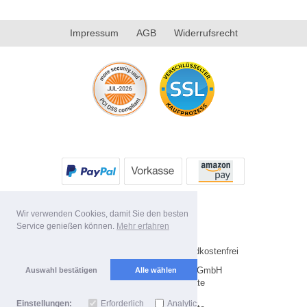
Impressum
AGB
Widerrufsrecht
Wir verwenden Cookies, damit Sie den besten
Service genießen können.
Mehr erfahren
* Alle Preise inkl. MwSt. Versandkostenfrei
Copyright 2026 by Future-X GmbH
Auswahl bestätigen
Alle wählen
Mobile Shop by Shopgate
Einstellungen:
Erforderlich
Analytics