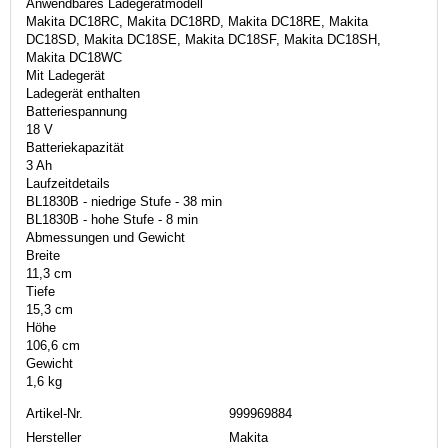
Anwendbares Ladegerätmodell
Makita DC18RC, Makita DC18RD, Makita DC18RE, Makita
DC18SD, Makita DC18SE, Makita DC18SF, Makita DC18SH,
Makita DC18WC
Mit Ladegerät
Ladegerät enthalten
Batteriespannung
18 V
Batteriekapazität
3 Ah
Laufzeitdetails
BL1830B - niedrige Stufe - 38 min
BL1830B - hohe Stufe - 8 min
Abmessungen und Gewicht
Breite
11,3 cm
Tiefe
15,3 cm
Höhe
106,6 cm
Gewicht
1,6 kg
Artikel-Nr.
999969884
Hersteller
Makita