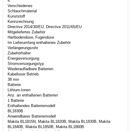
4
Verschiedenes
Schlauchmaterial
Kunststoff
Kennzeichnung
Directive 2014/30/EU, Directive 2011/65/EU
Mitgeliefertes Zubehör
Hartbodendüse, Fugendüse
Im Lieferumfang enthaltenes Zubehör
Verlängerungsrohr
Zubehörhalter
Energieversorgung
Stromversorgungstyp
Wiederaufladbare Batterien
Kabelloser Betrieb
38 min
Batterie
Lithium-Ionen
Anz. an enthaltenen Batterien
1 Batterie
Enthaltendes Batteriemodell
BL1830B
Anwendbares Batteriemodell
Makita BL1815N, Makita BL1820B, Makita BL1830B, Makita
BL1840B, Makita BL1850B, Makita BL1860B