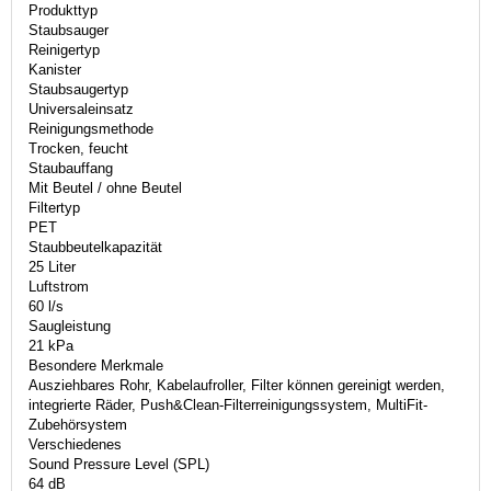
Produkttyp
Staubsauger
Reinigertyp
Kanister
Staubsaugertyp
Universaleinsatz
Reinigungsmethode
Trocken, feucht
Staubauffang
Mit Beutel / ohne Beutel
Filtertyp
PET
Staubbeutelkapazität
25 Liter
Luftstrom
60 l/s
Saugleistung
21 kPa
Besondere Merkmale
Ausziehbares Rohr, Kabelaufroller, Filter können gereinigt werden,
integrierte Räder, Push&Clean-Filterreinigungssystem, MultiFit-
Zubehörsystem
Verschiedenes
Sound Pressure Level (SPL)
64 dB