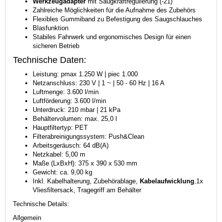
Werkzeugadapter
mit Saugkraftregulierung (-21)
Zahlreiche Möglichkeiten für die Aufnahme des Zubehörs
Flexibles Gummiband zu Befestigung des Saugschlauches
Blasfunktion
Stabiles Fahrwerk und ergonomisches Design für einen
sicheren Betrieb
Technische Daten:
Leistung: pmax 1.250 W | piec 1.000
Netzanschluss: 230 V | 1 ~ | 50 - 60 Hz | 16 A
Luftmenge: 3.600 l/min
Luftförderung: 3.600 l/min
Unterdruck: 210 mbar | 21 kPa
Behältervolumen: max. 25,0 l
Hauptfiltertyp: PET
Filterabreinigungssystem: Push&Clean
Arbeitsgeräusch: 64 dB(A)
Netzkabel: 5,00 m
Maße (LxBxH): 375 x 390 x 530 mm
Gewicht: ca. 9,00 kg
Inkl. Kabelhalterung, Zubehörablage,
Kabelaufwicklung
,1x
Vliesfiltersack, Tragegriff am Behälter
Technische Details:
Allgemein