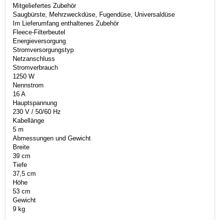
Mitgeliefertes Zubehör
Saugbürste, Mehrzweckdüse, Fugendüse, Universaldüse
Im Lieferumfang enthaltenes Zubehör
Fleece-Filterbeutel
Energieversorgung
Stromversorgungstyp
Netzanschluss
Stromverbrauch
1250 W
Nennstrom
16 A
Hauptspannung
230 V / 50/60 Hz
Kabellänge
5 m
Abmessungen und Gewicht
Breite
39 cm
Tiefe
37,5 cm
Höhe
53 cm
Gewicht
9 kg