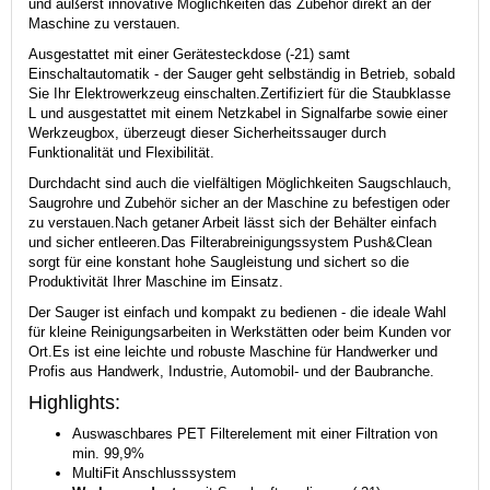
und äußerst innovative Möglichkeiten das Zubehör direkt an der
Maschine zu verstauen.
Ausgestattet mit einer Gerätesteckdose (-21) samt
Einschaltautomatik - der Sauger geht selbständig in Betrieb, sobald
Sie Ihr Elektrowerkzeug einschalten.Zertifiziert für die Staubklasse
L und ausgestattet mit einem Netzkabel in Signalfarbe sowie einer
Werkzeugbox, überzeugt dieser Sicherheitssauger durch
Funktionalität und Flexibilität.
Durchdacht sind auch die vielfältigen Möglichkeiten Saugschlauch,
Saugrohre und Zubehör sicher an der Maschine zu befestigen oder
zu verstauen.Nach getaner Arbeit lässt sich der Behälter einfach
und sicher entleeren.Das Filterabreinigungssystem Push&Clean
sorgt für eine konstant hohe Saugleistung und sichert so die
Produktivität Ihrer Maschine im Einsatz.
Der Sauger ist einfach und kompakt zu bedienen - die ideale Wahl
für kleine Reinigungsarbeiten in Werkstätten oder beim Kunden vor
Ort.Es ist eine leichte und robuste Maschine für Handwerker und
Profis aus Handwerk, Industrie, Automobil- und der Baubranche.
Highlights:
Auswaschbares PET Filterelement mit einer Filtration von
min. 99,9%
MultiFit Anschlusssystem