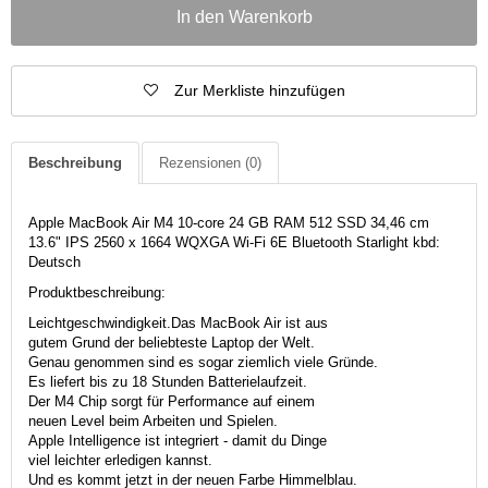
In den Warenkorb
Zur Merkliste hinzufügen
Beschreibung
Rezensionen
(0)
Apple MacBook Air M4 10-core 24 GB RAM 512 SSD 34,46 cm
13.6" IPS 2560 x 1664 WQXGA Wi-Fi 6E Bluetooth Starlight kbd:
Deutsch
Produktbeschreibung:
Leicht­geschwindigkeit.Das MacBook Air ist aus
gutem Grund der beliebteste Laptop der Welt.
Genau genommen sind es sogar ziemlich viele Gründe.
Es liefert bis zu 18 Stun­den Batterie­laufzeit.
Der M4 Chip sorgt für Per­for­mance auf einem
neuen Level beim Arbeiten und Spielen.
Apple Intelligence ist integriert - damit du Dinge
viel leichter erle­digen kannst.
Und es kommt jetzt in der neuen Farbe Himmelblau.