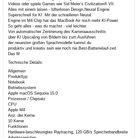
Videos oder spiele Games wie Sid Meier’s Civilization® VII.
Alles mit einem leisen - lüfter­losen Design.Neural Engine.
Superschnell für KI. Mit der schnel­leren Neural
Engine im M4 Chip hat das MacBook Air noch mehr KI-Power.
So geht alles - was du machst - viel leichter.
Von auto­ma­tischer Zentrierung des Kamera­aus­schnitts
über KI Upscaling von Bildern bis zum Ausführen
der neu­esten großen Sprach­modelle kannst du
produktiv und kreativ sein wie noch nie.Best-Batterielauf-zeit.
Das M
Technische Details:
Allgemein
Produkttyp
Notebook
Betriebssystem
Apple macOS Sequoia 15.0
Prozessor / Chipsatz
CPU
Apple M4
Anz. der Kerne
10 Kerne
Funktionen
Hardware-beschleunigtes Raytracing, 120 GB/s Speicherbandbreite
Arbeitsspeicher