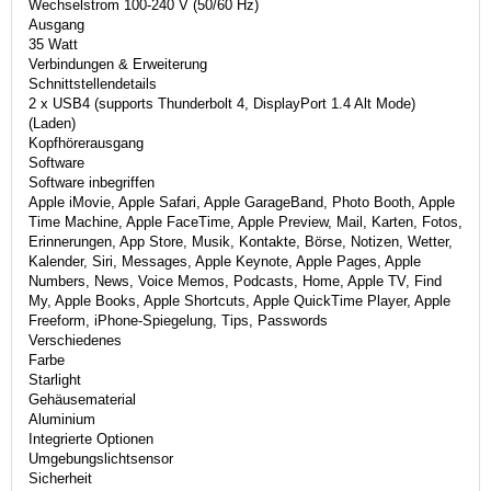
Wechselstrom 100-240 V (50/60 Hz)
Ausgang
35 Watt
Verbindungen & Erweiterung
Schnittstellendetails
2 x USB4 (supports Thunderbolt 4, DisplayPort 1.4 Alt Mode)
(Laden)
Kopfhörerausgang
Software
Software inbegriffen
Apple iMovie, Apple Safari, Apple GarageBand, Photo Booth, Apple
Time Machine, Apple FaceTime, Apple Preview, Mail, Karten, Fotos,
Erinnerungen, App Store, Musik, Kontakte, Börse, Notizen, Wetter,
Kalender, Siri, Messages, Apple Keynote, Apple Pages, Apple
Numbers, News, Voice Memos, Podcasts, Home, Apple TV, Find
My, Apple Books, Apple Shortcuts, Apple QuickTime Player, Apple
Freeform, iPhone-Spiegelung, Tips, Passwords
Verschiedenes
Farbe
Starlight
Gehäusematerial
Aluminium
Integrierte Optionen
Umgebungslichtsensor
Sicherheit