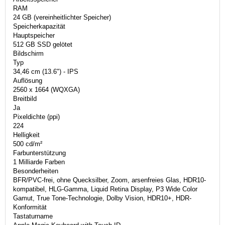
RAM
24 GB (vereinheitlichter Speicher)
Speicherkapazität
Hauptspeicher
512 GB SSD gelötet
Bildschirm
Typ
34,46 cm (13.6") - IPS
Auflösung
2560 x 1664 (WQXGA)
Breitbild
Ja
Pixeldichte (ppi)
224
Helligkeit
500 cd/m²
Farbunterstützung
1 Milliarde Farben
Besonderheiten
BFR/PVC-frei, ohne Quecksilber, Zoom, arsenfreies Glas, HDR10-
kompatibel, HLG-Gamma, Liquid Retina Display, P3 Wide Color
Gamut, True Tone-Technologie, Dolby Vision, HDR10+, HDR-
Konformität
Tastaturname