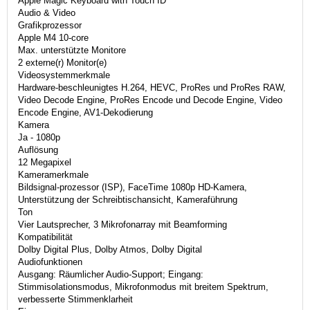
Apple Magic Keyboard with Touch ID
Audio & Video
Grafikprozessor
Apple M4 10-core
Max. unterstützte Monitore
2 externe(r) Monitor(e)
Videosystemmerkmale
Hardware-beschleunigtes H.264, HEVC, ProRes und ProRes RAW,
Video Decode Engine, ProRes Encode und Decode Engine, Video
Encode Engine, AV1-Dekodierung
Kamera
Ja - 1080p
Auflösung
12 Megapixel
Kameramerkmale
Bildsignal-prozessor (ISP), FaceTime 1080p HD-Kamera,
Unterstützung der Schreibtischansicht, Kameraführung
Ton
Vier Lautsprecher, 3 Mikrofonarray mit Beamforming
Kompatibilität
Dolby Digital Plus, Dolby Atmos, Dolby Digital
Audiofunktionen
Ausgang: Räumlicher Audio-Support; Eingang:
Stimmisolationsmodus, Mikrofonmodus mit breitem Spektrum,
verbesserte Stimmenklarheit