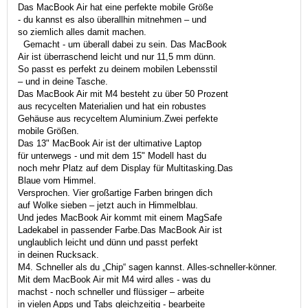
Das MacBook Air hat eine perfekte mobile Größe
- du kannst es also überall­hin mitnehmen – und
so ziemlich alles damit machen.
Gemacht - um überall dabei zu sein. Das MacBook
Air ist überraschend leicht und nur 11,5 mm dünn.
So passt es perfekt zu deinem mobilen Lebensstil
– und in deine Tasche.
Das MacBook Air mit M4 besteht zu über 50 Prozent
aus recycelten Materialien und hat ein robustes
Gehäuse aus recyceltem Aluminium.Zwei perfekte
mobile Größen.
Das 13" MacBook Air ist der ultimative Laptop
für unter­wegs - und mit dem 15" Modell hast du
noch mehr Platz auf dem Dis­play für Multi­tasking.Das
Blaue vom Himmel.
Versprochen. Vier groß­artige Farben bringen dich
auf Wolke sieben – jetzt auch in Himmelblau.
Und jedes MacBook Air kommt mit einem MagSafe
Ladekabel in passender Farbe.Das MacBook Air ist
unglaub­lich leicht und dünn und passt perfekt
in deinen Rucksack.
M4. Schneller als du „Chip“ sagen kannst. Alles-schneller-könner.
Mit dem MacBook Air mit M4 wird alles - was du
machst - noch schneller und flüssiger – arbeite
in vielen Apps und Tabs gleich­zeitig - bear­beite