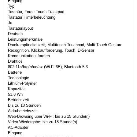
Eingang
Typ
Tastatur, Force-Touch-Trackpad
Tastatur Hinterbeleuchtung
Ja
Tastaturlayout
Deutsch
Leistungsmerkmale
Druckempfindlichkeit, Multitouch-Touchpad, Multi-Touch Gesture
Recognition, Klickaufforderung, Touch ID-Sensor
Kommunikationsformen
Drahtlos
802.11a/b/g/n/ac/ax (Wi-Fi 6E), Bluetooth 5.3
Batterie
Technologie
Lithium-Polymer
Kapazität
53.8 Wh
Betriebszeit
Bis zu 18 Stunden
Akkubetriebszeit
Web-Browsing über Wi-Fi: bis zu 15 Stunde(n)
Video-Wiedergabe: bis zu 18 Stunde(n)
AC-Adapter
Eingang