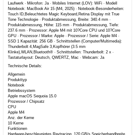
Laufwerk · Mikrofon: Ja · Mobiles Internet (LOV): WiFi · Modell
Notebook: MacBook Air 15 (M4, 2025) · Notebook-Besonderheiten:
Touch ID,Beleuchtetes Magic Keyboard,Retina Display mit True
Tone Technologie · Produktabmessung, Breite: 340.4 mm ·
Produktabmessung, Höhe: 115 mm · Produktabmessung, Tiefe:
237.6 mm · Prozessor: Apple M4 mit 10?Core CPU und 10?Core
GPU · Prozessor / Marke: Apple · Prozessor / Serie: Apple M4 ·
SSD 1 Kapazität: 256 GB · Schnittstellen (Computer/Multimedia):
Thunderbolt 4,MagSafe 3,Kopfhörer (3.5 mm
Klinke),WLAN,Bluetooth® · Schnittstellen: Thunderbolt: 2 x ·
Tastaturlayout: Deutsch, QWERTZ, Mac · Webcam: Ja
Technische Details:
Allgemein
Produkttyp
Notebook
Betriebssystem
Apple macOS Sequoia 15.0
Prozessor / Chipsatz
CPU
Apple M4
Anz. der Kerne
10 Kerne
Funktionen
Hardware-beschleunigtes Raytracing, 120 GB/s Speicherbandbreite