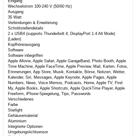
Eingang
Wechselstrom 100-240 V (50/60 Hz)
Ausgang
35 Watt
Verbindungen & Erweiterung
Schnittstellendetails
2 x USB4 (supports Thunderbolt 4, DisplayPort 1.4 Alt Mode)
(Laden)
Kopfhörerausgang
Software
Software inbegriffen
Apple iMovie, Apple Safari, Apple GarageBand, Photo Booth, Apple
Time Machine, Apple FaceTime, Apple Preview, Mail, Karten, Fotos,
Erinnerungen, App Store, Musik, Kontakte, Börse, Notizen, Wetter,
Kalender, Siri, Messages, Apple Keynote, Apple Pages, Apple
Numbers, News, Voice Memos, Podcasts, Home, Apple TV, Find
My, Apple Books, Apple Shortcuts, Apple QuickTime Player, Apple
Freeform, iPhone-Spiegelung, Tips, Passwords
Verschiedenes
Farbe
Starlight
Gehäusematerial
Aluminium
Integrierte Optionen
Umgebungslichtsensor