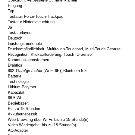
Spektrum, verbesserte Stimmenklarheit
Eingang
Typ
Tastatur, Force-Touch-Trackpad
Tastatur Hinterbeleuchtung
Ja
Tastaturlayout
Deutsch
Leistungsmerkmale
Druckempfindlichkeit, Multitouch-Touchpad, Multi-Touch Gesture
Recognition, Klickaufforderung, Touch ID-Sensor
Kommunikationsformen
Drahtlos
802.11a/b/g/n/ac/ax (Wi-Fi 6E), Bluetooth 5.3
Batterie
Technologie
Lithium-Polymer
Kapazität
66.5 Wh
Betriebszeit
Bis zu 18 Stunden
Akkubetriebszeit
Web-Browsing über Wi-Fi: bis zu 15 Stunde(n)
Video-Wiedergabe: bis zu 18 Stunde(n)
AC-Adapter