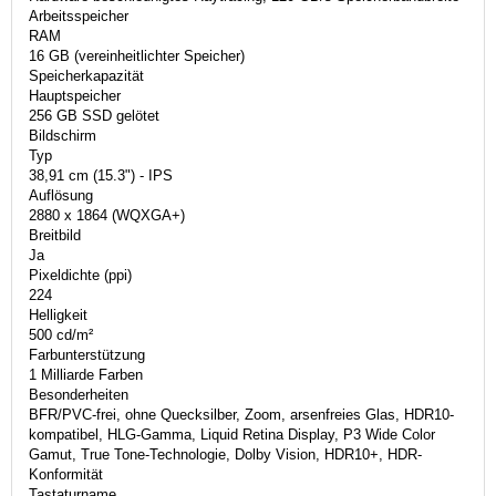
Arbeitsspeicher
RAM
16 GB (vereinheitlichter Speicher)
Speicherkapazität
Hauptspeicher
256 GB SSD gelötet
Bildschirm
Typ
38,91 cm (15.3") - IPS
Auflösung
2880 x 1864 (WQXGA+)
Breitbild
Ja
Pixeldichte (ppi)
224
Helligkeit
500 cd/m²
Farbunterstützung
1 Milliarde Farben
Besonderheiten
BFR/PVC-frei, ohne Quecksilber, Zoom, arsenfreies Glas, HDR10-
kompatibel, HLG-Gamma, Liquid Retina Display, P3 Wide Color
Gamut, True Tone-Technologie, Dolby Vision, HDR10+, HDR-
Konformität
Tastaturname