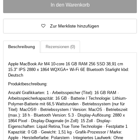
In den Warenkorb
Zur Merkliste hinzufügen
Beschreibung
Rezensionen
(0)
Apple MacBook Air M4 10-core 16 GB RAM 256 SSD 38,91 cm
15.3" IPS 2880 x 1864 WQXGA+ Wi-Fi 6E Bluetooth Starlight kbd:
Deutsch
Produktbeschreibung:
Anzahl Grafikkarten: 1 · Arbeitsspeicher (Titel): 16 GB RAM ·
Arbeitsspeicherkapazität: 16 GB · Batterie / Technologie: Lithium-
Polymer-Batterie mit 66,5 Wattstunden · Betriebssystem (nur für
Titel): MacOS® · Betriebssystem / Version: MacOS · Betriebszeit
(max.): 18 h · Bluetooth Version: 5.3 · Display-Auflösung: 2880 x
1864 Pixel · Display-Diagonale (in Zoll): 15 Zoll · Display-
Eigenschaften: Liquid Retina,True Tone Technologie · Festplatte 1
Kapazität: 0 GB · Gewicht: 1,51 kg · Grafik-Prozessor / Marke:
Apple · Herstellerfarbe: Polarstern · Integriertes Laufwerk: Ohne