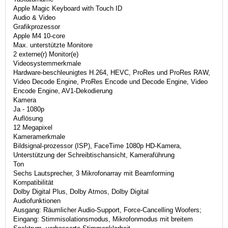
Apple Magic Keyboard with Touch ID
Audio & Video
Grafikprozessor
Apple M4 10-core
Max. unterstützte Monitore
2 externe(r) Monitor(e)
Videosystemmerkmale
Hardware-beschleunigtes H.264, HEVC, ProRes und ProRes RAW,
Video Decode Engine, ProRes Encode und Decode Engine, Video
Encode Engine, AV1-Dekodierung
Kamera
Ja - 1080p
Auflösung
12 Megapixel
Kameramerkmale
Bildsignal-prozessor (ISP), FaceTime 1080p HD-Kamera,
Unterstützung der Schreibtischansicht, Kameraführung
Ton
Sechs Lautsprecher, 3 Mikrofonarray mit Beamforming
Kompatibilität
Dolby Digital Plus, Dolby Atmos, Dolby Digital
Audiofunktionen
Ausgang: Räumlicher Audio-Support, Force-Cancelling Woofers;
Eingang: Stimmisolationsmodus, Mikrofonmodus mit breitem