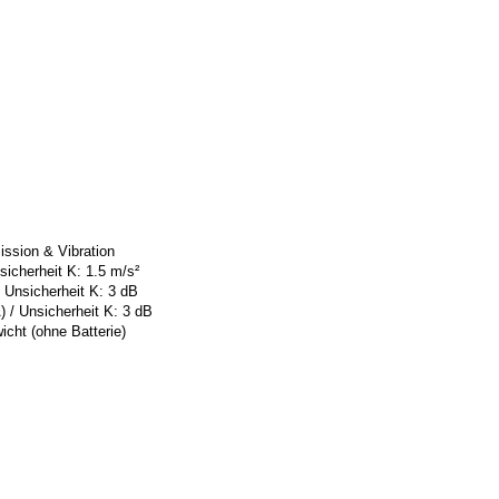
ssion & Vibration
nsicherheit K: 1.5 m/s²
/ Unsicherheit K: 3 dB
) / Unsicherheit K: 3 dB
ht (ohne Batterie)