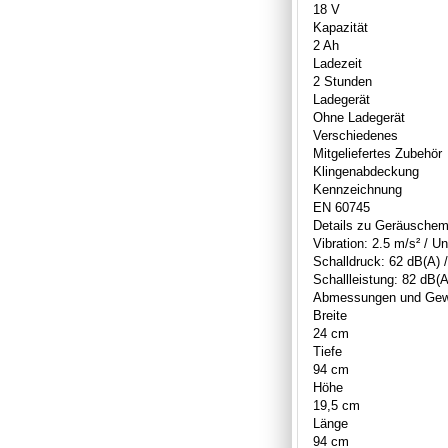
18 V
Kapazität
2 Ah
Ladezeit
2 Stunden
Ladegerät
Ohne Ladegerät
Verschiedenes
Mitgeliefertes Zubehör
Klingenabdeckung
Kennzeichnung
EN 60745
Details zu Geräuschemi
Vibration: 2.5 m/s² / U
Schalldruck: 62 dB(A) 
Schallleistung: 82 dB(A
Abmessungen und Gewic
Breite
24 cm
Tiefe
94 cm
Höhe
19,5 cm
Länge
94 cm