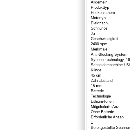
Allgemein
Produkttyp
Heckenschere
Motortyp
Elektrisch
Schnurlos
Ja
Geschwindigkeit
2400 spm
Merkmale
Anti-Blocking System,
Syneon Technology, 18
Schneidemaschine / S
Klinge
45 cm
Zahnabstand
15 mm
Batterie
Technologie
Lithium-Ionen
Mitgelieferte Anz.
Ohne Batterie
Erforderliche Anzahl
1
Bereitgestellte Spannu