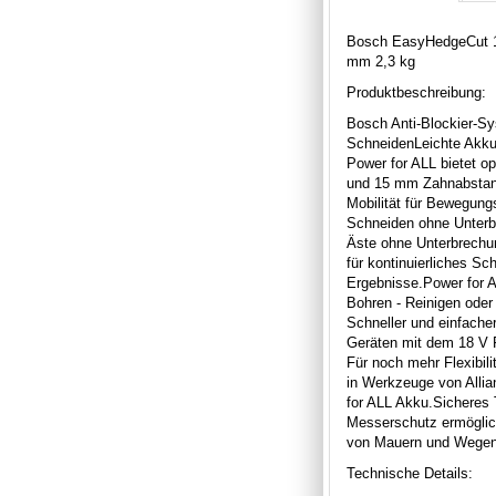
Bosch EasyHedgeCut 18
mm 2,3 kg
Produktbeschreibung:
Bosch Anti-Blockier-Sy
SchneidenLeichte Akku
Power for ALL bietet o
und 15 mm Zahnabstand
Mobilität für Bewegung
Schneiden ohne Unter
Äste ohne Unterbrechu
für kontinuierliches Sc
Ergebnisse.Power for
Bohren - Reinigen oder
Schneller und einfach
Geräten mit dem 18 V 
Für noch mehr Flexibili
in Werkzeuge von Allia
for ALL Akku.Sichere
Messerschutz ermöglic
von Mauern und Wegen
Technische Details: