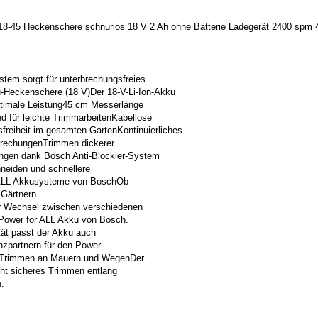
-45 Heckenschere schnurlos 18 V 2 Ah ohne Batterie Ladegerät 2400 spm 4
stem sorgt für unterbrechungsfreies
-Heckenschere (18 V)Der 18-V-Li-Ion-Akku
ptimale Leistung45 cm Messerlänge
 für leichte TrimmarbeitenKabellose
sfreiheit im gesamten GartenKontinuierliches
brechungenTrimmen dickerer
ngen dank Bosch Anti-Blockier-System
hneiden und schnellere
 ALL Akkusysteme von BoschOb
 Gärtnern.
er Wechsel zwischen verschiedenen
Power for ALL Akku von Bosch.
tät passt der Akku auch
nzpartnern für den Power
s Trimmen an Mauern und WegenDer
ht sicheres Trimmen entlang
.