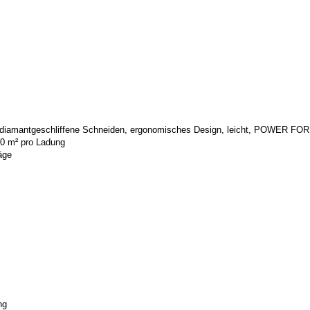
 diamantgeschliffene Schneiden, ergonomisches Design, leicht, POWER FOR
0 m² pro Ladung
äge
ng