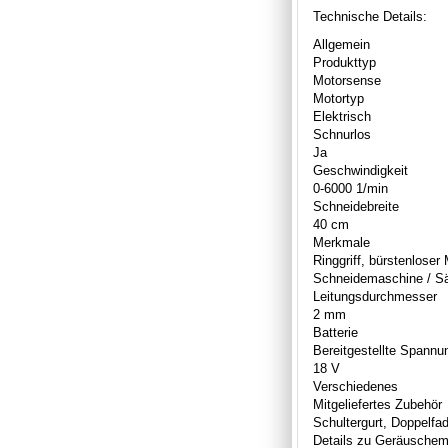
Technische Details:
Allgemein
Produkttyp
Motorsense
Motortyp
Elektrisch
Schnurlos
Ja
Geschwindigkeit
0-6000 1/min
Schneidebreite
40 cm
Merkmale
Ringgriff, bürstenlose
Schneidemaschine / S
Leitungsdurchmesser
2 mm
Batterie
Bereitgestellte Spannu
18 V
Verschiedenes
Mitgeliefertes Zubehör
Schultergurt, Doppelf
Details zu Geräuschemi