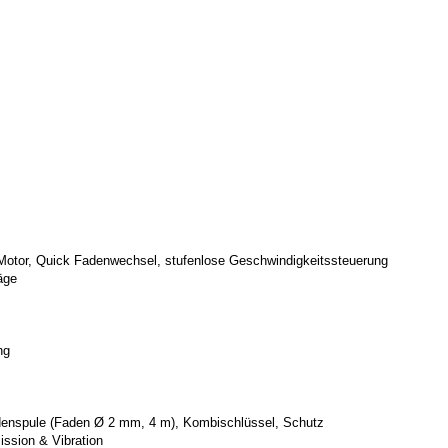
r Motor, Quick Fadenwechsel, stufenlose Geschwindigkeitssteuerung
äge
ng
adenspule (Faden Ø 2 mm, 4 m), Kombischlüssel, Schutz
ssion & Vibration