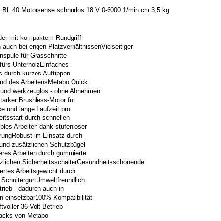
BL 40 Motorsense schnurlos 18 V 0-6000 1/min cm 3,5 kg
der mit kompaktem Rundgriff
 auch bei engen PlatzverhältnissenVielseitiger
nspule für Grasschnitte
fürs UnterholzEinfaches
s durch kurzes Auftippen
nd des ArbeitensMetabo Quick
 und werkzeuglos - ohne Abnehmen
tarker Brushless-Motor für
e und lange Laufzeit pro
itsstart durch schnellen
xibles Arbeiten dank stufenloser
rungRobust im Einsatz durch
 und zusätzlichen Schutzbügel
res Arbeiten durch gummierte
tzlichen SicherheitsschalterGesundheitsschonende
ertes Arbeitsgewicht durch
en SchultergurtUmweltfreundlich
rieb - dadurch auch in
n einsetzbar100% Kompatibilität
tvoller 36-Volt-Betrieb
packs von Metabo