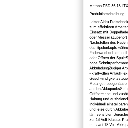
Metabo FSD 36-18 LTX 
Produktbeschreibung:
Leiser Akku-Freischnei
zum effektiven Arbeiten
Einsatz mit Doppelfade
oder Messer (Zubehör) 
Nachstellen des Faden
des Spulenkopfs währe
Fadenwechsel: schnell
oder Öffnen der SpuleS
hohe Schnittperformanc
AkkuladungZügiger Arbe
- kraftvollen AnlaufFle
Geschwindigkeitssteue
Metallgetriebegehäuse
an den AkkupacksSiche
Griffbereiche und zusä
Haltung und ausbalanci
individuell einstellbar
und leise durch Akkubet
lärmsensiblen Bereiche
zur 18-Volt-Klasse: Kraf
mit zwei 18-Volt-Akku