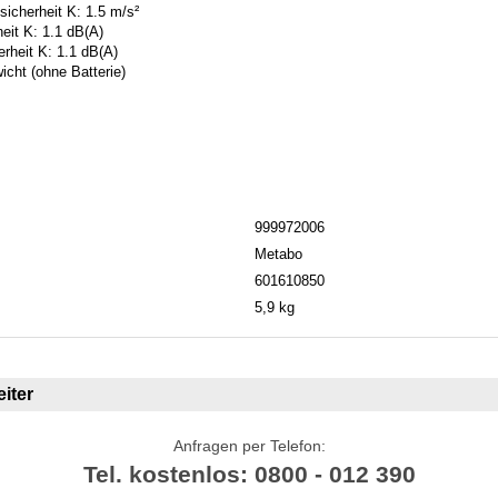
nsicherheit K: 1.5 m/s²
eit K: 1.1 dB(A)
erheit K: 1.1 dB(A)
ht (ohne Batterie)
999972006
Metabo
601610850
5,9 kg
iter
Anfragen per Telefon:
Tel. kostenlos: 0800 - 012 390