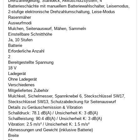
Drehzahlregelung, Stahldeck, Akkuschutzsystem, 4
Batterieschächte mit manuellem Batteriewahlschalter, Leisemodus,
2-stufige elektronische Drehzahlumschaltung, Leise-Modus
Rasenmäher
Auswurfmodi
Mulchen, Seitenauswurf, Mähen, Sammeln
Einstellbare Schnitthöhe
Ja, 10 Stufen
Batterie
Erforderliche Anzahl
2
Bereitgestellte Spannung
18 V
Ladegerät
Ohne Ladegerät
Verschiedenes
Mitgeliefertes Zubehör
Mulchkeil, Sichelmesser, Spannknebel 6, Steckschlüssel SW17,
Steckschlüssel SW13, Schutzabdeckung für Seitenauswurf
Details zu Geräuschemission & Vibration
Schalldruck: 78.1 dB(A) / Unsicherheit K: 3 dB(A)
Schallleistung: 90.4 dB(A) / Unsicherheit K: 3 dB(A)
Vibration: 2.5 m/s² / Unsicherheit K: 1.5 m/s²
Abmessungen und Gewicht (inklusive Batterie)
Breite