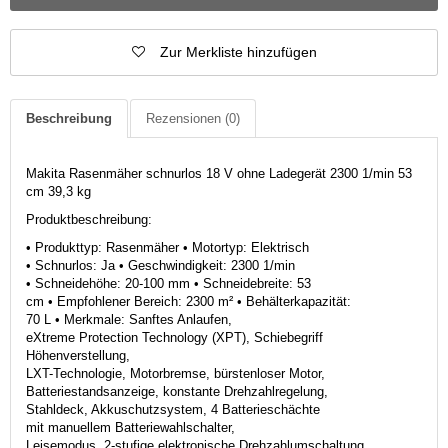
Zur Merkliste hinzufügen
Beschreibung
Rezensionen
(0)
Makita Rasenmäher schnurlos 18 V ohne Ladegerät 2300 1/min 53
cm 39,3 kg
Produktbeschreibung:
• Produkttyp: Rasenmäher • Motortyp: Elektrisch
• Schnurlos: Ja • Geschwindigkeit: 2300 1/min
• Schneidehöhe: 20-100 mm • Schneidebreite: 53
cm • Empfohlener Bereich: 2300 m² • Behälterkapazität:
70 L • Merkmale: Sanftes Anlaufen,
eXtreme Protection Technology (XPT), Schiebegriff
Höhenverstellung,
LXT-Technologie, Motorbremse, bürstenloser Motor,
Batteriestandsanzeige, konstante Drehzahlregelung,
Stahldeck, Akkuschutzsystem, 4 Batterieschächte
mit manuellem Batteriewahlschalter,
Leisemodus, 2-stufige elektronische Drehzahlumschaltung,