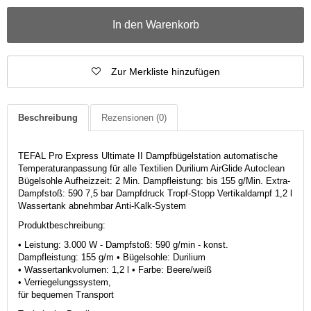
In den Warenkorb
Zur Merkliste hinzufügen
Beschreibung
Rezensionen
(0)
TEFAL Pro Express Ultimate II Dampfbügelstation automatische
Temperaturanpassung für alle Textilien Durilium AirGlide Autoclean
Bügelsohle Aufheizzeit: 2 Min. Dampfleistung: bis 155 g/Min. Extra-
Dampfstoß: 590 7,5 bar Dampfdruck Tropf-Stopp Vertikaldampf 1,2 l
Wassertank abnehmbar Anti-Kalk-System
Produktbeschreibung:
• Leistung: 3.000 W - Dampfstoß: 590 g/min - konst.
Dampfleistung: 155 g/m • Bügelsohle: Durilium
• Wassertankvolumen: 1,2 l • Farbe: Beere/weiß
• Verriegelungssystem,
für bequemen Transport