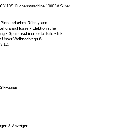
C3110S Küchenmaschine 1000 W Silber
, Planetarisches Rührsystem
behöranschlüsse • Elektronische
ng • Spülmaschinenfeste Teile • Inkl.
Set Unser Weihnachtsgruß:
23.12.
Rührbesen
ungen & Anzeigen