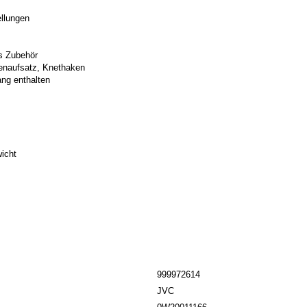
ellungen
es Zubehör
enaufsatz, Knethaken
ang enthalten
icht
999972614
JVC