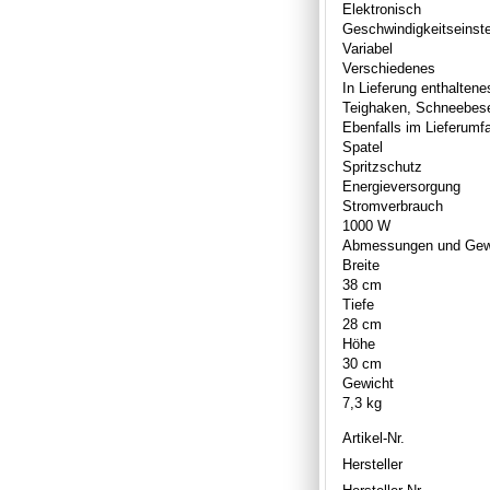
Elektronisch
Geschwindigkeitseinst
Variabel
Verschiedenes
In Lieferung enthalten
Teighaken, Schneebes
Ebenfalls im Lieferumf
Spatel
Spritzschutz
Energieversorgung
Stromverbrauch
1000 W
Abmessungen und Gew
Breite
38 cm
Tiefe
28 cm
Höhe
30 cm
Gewicht
7,3 kg
Artikel-Nr.
Hersteller