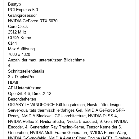
Bustyp
PCI Express 5.0
Grafikprozessor
NVIDIA GeForce RTX 5070
Core Clock
2512 MHz
CUDA-Kerne
6144
Max Auflösung
7680 x 4320
Anzahl der max. unterstützten Bildschirme
4
Schnittstellendetails
3 x DisplayPort
HDMI
API-Unterstützung
OpenGL 4.6, DirectX 12
Besonderheiten
GIGABYTE WINDFORCE-Kühlungsdesign, Hawk-Lüfterdesign,
Server-qualitäts thermisch leitfähiges Gel, NVIDIA GeForce SFF-
Ready, NVIDIA Blackwell GPU architecture, NVIDIA DLSS 4,
NVIDIA Reflex 2, Nvidia Studio, Nvidia Broadcast, 9. Gen. NVIDIA
Encoder, 4. Generation Ray Tracing-Kerne, Tensor Kerne der 5.
Generation, NVIDIA Multi Frame Generation, NVIDIA Frame Warp,
NVIDIA G-Sync-fähig, NVIDIA Avatar Cloud Engine (ACE), Gigabyte