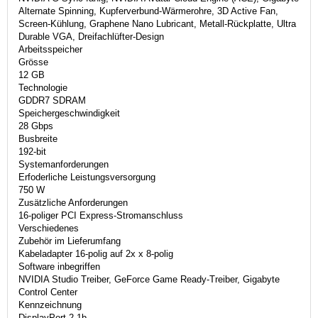
Alternate Spinning, Kupferverbund-Wärmerohre, 3D Active Fan,
Screen-Kühlung, Graphene Nano Lubricant, Metall-Rückplatte, Ultra
Durable VGA, Dreifachlüfter-Design
Arbeitsspeicher
Grösse
12 GB
Technologie
GDDR7 SDRAM
Speichergeschwindigkeit
28 Gbps
Busbreite
192-bit
Systemanforderungen
Erfoderliche Leistungsversorgung
750 W
Zusätzliche Anforderungen
16-poliger PCI Express-Stromanschluss
Verschiedenes
Zubehör im Lieferumfang
Kabeladapter 16-polig auf 2x x 8-polig
Software inbegriffen
NVIDIA Studio Treiber, GeForce Game Ready-Treiber, Gigabyte
Control Center
Kennzeichnung
DisplayPort 2.1b