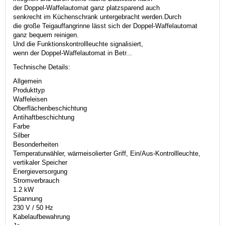
der Doppel-Waffelautomat ganz platzsparend auch
senkrecht im Küchenschrank untergebracht werden.Durch
die große Teigauffangrinne lässt sich der Doppel-Waffelautomat
ganz bequem reinigen.
Und die Funktionskontrollleuchte signalisiert,
wenn der Doppel-Waffelautomat in Betr...
Technische Details:
Allgemein
Produkttyp
Waffeleisen
Oberflächenbeschichtung
Antihaftbeschichtung
Farbe
Silber
Besonderheiten
Temperaturwähler, wärmeisolierter Griff, Ein/Aus-Kontrollleuchte,
vertikaler Speicher
Energieversorgung
Stromverbrauch
1.2 kW
Spannung
230 V / 50 Hz
Kabelaufbewahrung