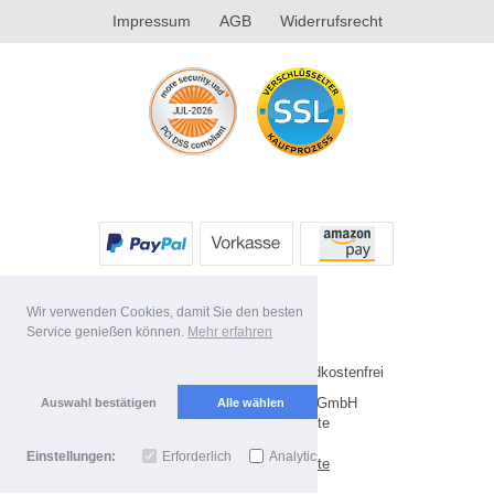
Impressum
AGB
Widerrufsrecht
Wir verwenden Cookies, damit Sie den besten
Service genießen können.
Mehr erfahren
* Alle Preise inkl. MwSt. Versandkostenfrei
Copyright 2026 by Future-X GmbH
Auswahl bestätigen
Alle wählen
Mobile Shop by Shopgate
Einstellungen:
Erforderlich
Analytics
Zur klassischen Webseite