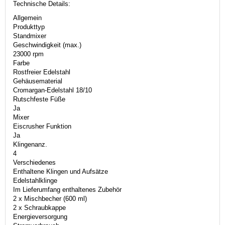
Technische Details:
Allgemein
Produkttyp
Standmixer
Geschwindigkeit (max.)
23000 rpm
Farbe
Rostfreier Edelstahl
Gehäusematerial
Cromargan-Edelstahl 18/10
Rutschfeste Füße
Ja
Mixer
Eiscrusher Funktion
Ja
Klingenanz.
4
Verschiedenes
Enthaltene Klingen und Aufsätze
Edelstahlklinge
Im Lieferumfang enthaltenes Zubehör
2 x Mischbecher (600 ml)
2 x Schraubkappe
Energieversorgung