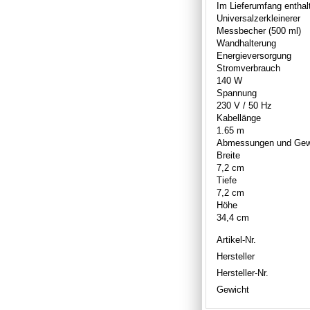
Im Lieferumfang entha
Universalzerkleinerer
Messbecher (500 ml)
Wandhalterung
Energieversorgung
Stromverbrauch
140 W
Spannung
230 V / 50 Hz
Kabellänge
1.65 m
Abmessungen und Gew
Breite
7,2 cm
Tiefe
7,2 cm
Höhe
34,4 cm
Artikel-Nr.
Hersteller
Hersteller-Nr.
Gewicht