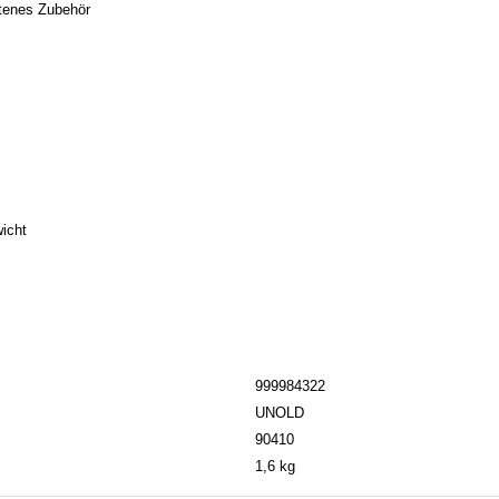
ltenes Zubehör
icht
999984322
UNOLD
90410
1,6 kg