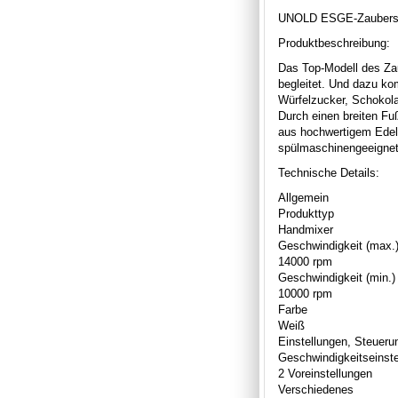
UNOLD ESGE-Zauberst
Produktbeschreibung:
Das Top-Modell des Za
begleitet. Und dazu ko
Würfelzucker, Schokolad
Durch einen breiten Fuß
aus hochwertigem Edelst
spülmaschinengeeignet.
Technische Details:
Allgemein
Produkttyp
Handmixer
Geschwindigkeit (max.
14000 rpm
Geschwindigkeit (min.)
10000 rpm
Farbe
Weiß
Einstellungen, Steuer
Geschwindigkeitseinst
2 Voreinstellungen
Verschiedenes