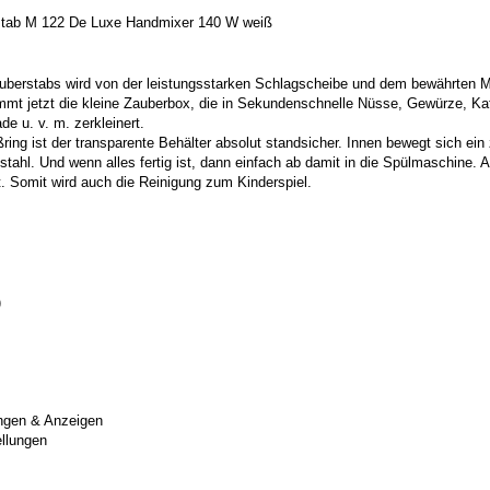
ab M 122 De Luxe Handmixer 140 W weiß
uberstabs wird von der leistungsstarken Schlagscheibe und dem bewährten M
mmt jetzt die kleine Zauberbox, die in Sekundenschnelle Nüsse, Gewürze, K
e u. v. m. zerkleinert.
ring ist der transparente Behälter absolut standsicher. Innen bewegt sich ein
ahl. Und wenn alles fertig ist, dann einfach ab damit in die Spülmaschine. Al
 Somit wird auch die Reinigung zum Kinderspiel.
)
ungen & Anzeigen
ellungen