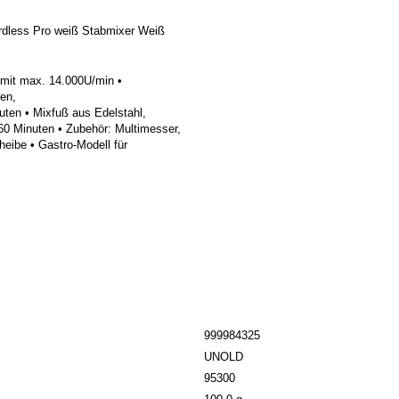
dless Pro weiß Stabmixer Weiß
 mit max. 14.000U/min •
en,
uten • Mixfuß aus Edelstahl,
60 Minuten • Zubehör: Multimesser,
heibe • Gastro-Modell für
999984325
UNOLD
95300