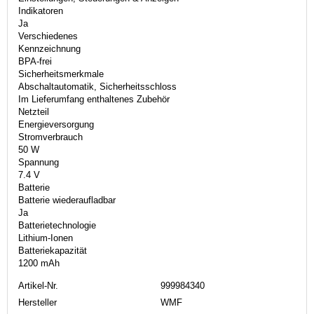
Indikatoren
Ja
Verschiedenes
Kennzeichnung
BPA-frei
Sicherheitsmerkmale
Abschaltautomatik, Sicherheitsschloss
Im Lieferumfang enthaltenes Zubehör
Netzteil
Energieversorgung
Stromverbrauch
50 W
Spannung
7.4 V
Batterie
Batterie wiederaufladbar
Ja
Batterietechnologie
Lithium-Ionen
Batteriekapazität
1200 mAh
Artikel-Nr.
999984340
Hersteller
WMF