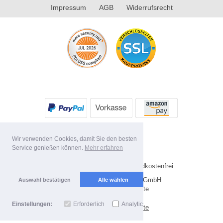
Impressum
AGB
Widerrufsrecht
Wir verwenden Cookies, damit Sie den besten
Service genießen können.
Mehr erfahren
* Alle Preise inkl. MwSt. Versandkostenfrei
Copyright 2026 by Future-X GmbH
Auswahl bestätigen
Alle wählen
Mobile Shop by Shopgate
Einstellungen:
Erforderlich
Analytics
Zur klassischen Webseite