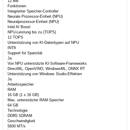
12 MB
Funktionen
Integrierter Speicher-Controller
Neurale Prozessor-Einheit (NPU)
Neuralprozessor-Einheit (NPU)
Intel AI Boost
NPU-Leistung bis zu (TOPS)
12 TOPS
Unterstützung von KI-Datentypen auf NPU
INT8
Support für Sparsität
Ja
Von NPU unterstützte KI-Software-Frameworks
DirectML, OpenVINO, WindowsML, ONNX RT
Unterstützung von Windows Studio-Effekten
Ja
Arbeitsspeicher
RAM
16 GB (1 x 16 GB)
Max. unterstützter RAM-Speicher
64 GB
Technologie
DDR5 SDRAM
Geschwindigkeit
5600 MT/s