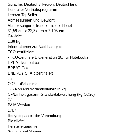
Sprache: Deutsch / Region: Deutschland
Hersteller-Vertriebsprogramm
Lenovo TopSeller
Abmessungen und Gewicht
Abmessungen (Breite x Tiefe x Höhe)
31,59 cm x 22,37 cm x 2,195 cm
Gewicht
1,38 kg
Informationen zur Nachhaltigkeit
TCO-zertifiziert
- TCO-zertifiziert, Generation 10, für Notebooks
EPEAT-kompatibel
EPEAT Gold
ENERGY STAR zertifiziert
Ja
CO2-Fußabdruck
175 Kohlendioxidemissionen in kg
CF/Einheit gesamt Standardabweichung (kg CO2e)
27
PAIA Version
1.4.7
Recyclinganteil der Verpackung
Plastikfrei
Herstellergarantie
Service und Support