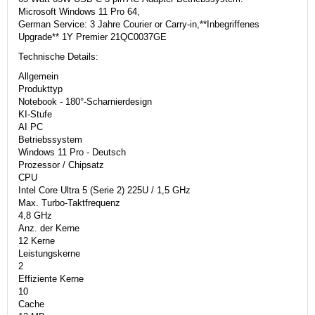
Microsoft Windows 11 Pro 64,
German Service: 3 Jahre Courier or Carry-in,**Inbegriffenes
Upgrade** 1Y Premier 21QC0037GE
Technische Details:
Allgemein
Produkttyp
Notebook - 180°-Scharnierdesign
KI-Stufe
AI PC
Betriebssystem
Windows 11 Pro - Deutsch
Prozessor / Chipsatz
CPU
Intel Core Ultra 5 (Serie 2) 225U / 1,5 GHz
Max. Turbo-Taktfrequenz
4,8 GHz
Anz. der Kerne
12 Kerne
Leistungskerne
2
Effiziente Kerne
10
Cache