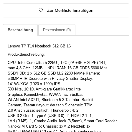
Zur Merkliste hinzufügen
Beschreibung
Rezensionen
(0)
Lenovo TP T14 Notebook 512 GB 16
Produktbeschreibung:
CPU: Intel Core Ultra 5 225U , 12C (2P +8E + 2LPE) 14T,
max 4,8 GHz, 12MB + NPU RAM: 16 GB DDR5 5600 Mhz
SSD/HDD: 1 x 512 GB SSD M.2 2280 NVMe Kamera:
5.0MP + IR Discrete with Privacy Shutter Display:
14'' WUXGA (1920 x 1200) IPS,
500 Nits, 16:10, Anti-glare Grafikkarte: Intel
Graphics Konnektivität: WWAN nachrüstbar,
WLAN Intel AX211, Bluetooth 5.3 Tastatur: Backlit,
German, Tastaturlayout: deutsch Sicherheit: TPM
2.0 Anschlüsse: seitlich: Thunderbolt 4: 2,
USB 3.2 Gen 1 Type A (USB 3.0): 2, HDMI 2.1: 1,
LAN (RJ45): 1, Combo Audio Jack (3,5mm), Smart Card Reader,
Nano-SIM Card Slot Chassis: 1xM.2 Netzteil: 1x
65 Watt 65W USB-C 3-pin AC-Adapter Betriebssystem: