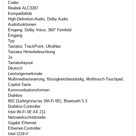
Codec
Realtek ALC3287
Kompatibilität
High-Definition-Audio, Dolby Audio
Audiofunktionen
Eingang: Dolby Voice, 360° Fernfeld
Eingang
Typ
Tastatur, TrackPoint, UltraNav
Tastatur Hinterbeleuchtung
Ja
Tastaturlayout
Deutsch
Leistungsmerkmale
Multimediasteuerung, flüssigkeitsbeständig, Multitouch-Touchpad,
Copilot-Taste
Kommunikationsformen
Drahtlos
802.11a/b/g/n/ac/ax (Wi-Fi 6E), Bluetooth 5.3
Drahtlos-Controller
Intel Wi-Fi 6E AX 211
Netzwerkschnittstelle
Gigabit Ethernet
Ethernet-Controller
Intel I219-V