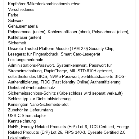
Kopfhörer-/Mikrofonkombinationsbuchse
Verschiedenes
Farbe
Schwarz
Gehäusematerial
Polycarbonat (unten), Kohlenstofffaser (oben), Polycarbonat (oben),
Kohlefaser (unten)
Sicherheit
Discrete Trusted Platform Module (TPM 2.0) Security Chip,
Lesegerät für Fingerabdruck, Smart Card-Lesegerät
Leistungsmerkmale
Administrations-Passwort, Systemkennwort, Passwort für
Stromeinschaltung, RapidCharge, MIL-STD-810H getestet,
selbstheilendes BIOS, NVMe-Passwort, zertifikatsbasierte BIOS-
Authentifizierung, FIDO (Fast Identity Online) Authentifizierung
Diebstahl-/Einbruchschutz
Sicherheitsschloss-Schlitz (Kabelschloss wird separat verkauft)
Schlosstyp zur Diebstahlsicherung
Kensington Nano-Sicherheits-Slot
Zubehör im Lieferumfang
USB-C Stromadapter
Kennzeichnung
RoHS, Energy-Related Products (ErP) Lot 6, TCG Certified, Energy-
Related Products (ErP) Lot 26, FIPS 140-3, Eyesafe Certified 2.0
Lokalisation