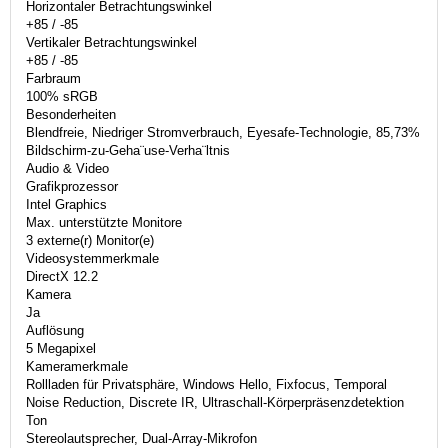
Horizontaler Betrachtungswinkel
+85 / -85
Vertikaler Betrachtungswinkel
+85 / -85
Farbraum
100% sRGB
Besonderheiten
Blendfreie, Niedriger Stromverbrauch, Eyesafe-Technologie, 85,73%
Bildschirm-zu-Geha¨use-Verha¨ltnis
Audio & Video
Grafikprozessor
Intel Graphics
Max. unterstützte Monitore
3 externe(r) Monitor(e)
Videosystemmerkmale
DirectX 12.2
Kamera
Ja
Auflösung
5 Megapixel
Kameramerkmale
Rollladen für Privatsphäre, Windows Hello, Fixfocus, Temporal
Noise Reduction, Discrete IR, Ultraschall-Körperpräsenzdetektion
Ton
Stereolautsprecher, Dual-Array-Mikrofon