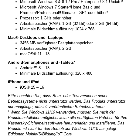
Microsoft Windows 8 & 8.1 / Pro / Enterprise / 8.1-Update²
Microsoft Windows 7 Starter/Home Basic und
Premium/Professional/Ultimate – SP1 oder höher²
Prozessor: 1 GHz oder höher
Arbeitsspeicher (RAM): 1 GB (32 Bit) oder 2 GB (64 Bit)
Minimale Bildschirmauflösung: 1024 x 768
Mac®-Desktops und -Laptops
3455 MB verfügbarer Festplattenspeicher
Arbeitsspeicher (RAM): 2 GB
macOS® 11 - 13
Android-Smartphones und -Tablets³
Android™ 8 – 13
Minimale Bildschirmauflösung: 320 x 480
iPhone und iPad
iOS® 15 – 16
Bitte beachten Sie, dass Beta- oder Testversionen neuer
Betriebssysteme nicht unterstützt werden. Das Produkt unterstützt
nur endgültige, offiziell veröffentlichte Betriebssysteme.
¹ Wenn Sie Windows 11/10 verwenden, müssen Sie nach der
Produktinstallation möglicherweise alle verfügbaren Patches für Ihre
Kaspersky-Sicherheitssoftware herunterladen und installieren. Das
Produkt ist nicht für den Betrieb auf Windows 11/10 ausgelegt.
Editionen Mobile/S/Bildung/IoT Core.