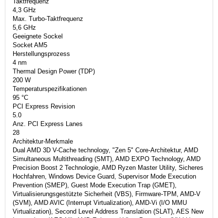
Taktfrequenz
4,3 GHz
Max. Turbo-Taktfrequenz
5,6 GHz
Geeignete Sockel
Socket AM5
Herstellungsprozess
4 nm
Thermal Design Power (TDP)
200 W
Temperaturspezifikationen
95 °C
PCI Express Revision
5.0
Anz. PCI Express Lanes
28
Architektur-Merkmale
Dual AMD 3D V-Cache technology, "Zen 5" Core-Architektur, AMD
Simultaneous Multithreading (SMT), AMD EXPO Technology, AMD
Precision Boost 2 Technologie, AMD Ryzen Master Utility, Sicheres
Hochfahren, Windows Device Guard, Supervisor Mode Execution
Prevention (SMEP), Guest Mode Execution Trap (GMET),
Virtualisierungsgestützte Sicherheit (VBS), Firmware-TPM, AMD-V
(SVM), AMD AVIC (Interrupt Virtualization), AMD-Vi (I/O MMU
Virtualization), Second Level Address Translation (SLAT), AES New