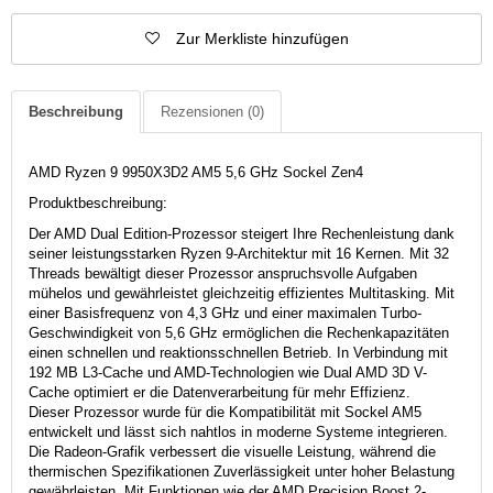
Zur Merkliste hinzufügen
Beschreibung
Rezensionen
(0)
AMD Ryzen 9 9950X3D2 AM5 5,6 GHz Sockel Zen4
Produktbeschreibung:
Der AMD Dual Edition-Prozessor steigert Ihre Rechenleistung dank
seiner leistungsstarken Ryzen 9-Architektur mit 16 Kernen. Mit 32
Threads bewältigt dieser Prozessor anspruchsvolle Aufgaben
mühelos und gewährleistet gleichzeitig effizientes Multitasking. Mit
einer Basisfrequenz von 4,3 GHz und einer maximalen Turbo-
Geschwindigkeit von 5,6 GHz ermöglichen die Rechenkapazitäten
einen schnellen und reaktionsschnellen Betrieb. In Verbindung mit
192 MB L3-Cache und AMD-Technologien wie Dual AMD 3D V-
Cache optimiert er die Datenverarbeitung für mehr Effizienz.
Dieser Prozessor wurde für die Kompatibilität mit Sockel AM5
entwickelt und lässt sich nahtlos in moderne Systeme integrieren.
Die Radeon-Grafik verbessert die visuelle Leistung, während die
thermischen Spezifikationen Zuverlässigkeit unter hoher Belastung
gewährleisten. Mit Funktionen wie der AMD Precision Boost 2-