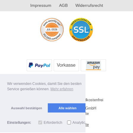
Impressum
AGB
Widerrufsrecht
Wir verwenden Cookies, damit Sie den besten
Service genießen können.
Mehr erfahren
* Alle Preise inkl. MwSt. Versandkostenfrei
Copyright 2026 by Future-X GmbH
Auswahl bestätigen
Alle wählen
Mobile Shop by Shopgate
Einstellungen:
Erforderlich
Analytics
Zur klassischen Webseite