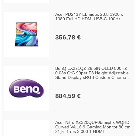
Acer PD243Y Ebmiuux 23.8 1920 x
1080 Full HD HDMI USB-C 100Hz
356,78 €
BenQ EX271QZ 26.5IN OLED 500HZ
0.03s GtG 99per P3 Height Adjustable
Stand Display sRGB Custom Cinema
HDRi DisplayHDR Sci-fi Realistic
Fantasy Gamer 1/2/3
884,59 €
Acer Nitro XZ320QUP0bmiiphx WQHD
Curved VA 16 9 Gaming Monitor 80 cm
31,5" 1 ms 3.000:1 HDMI