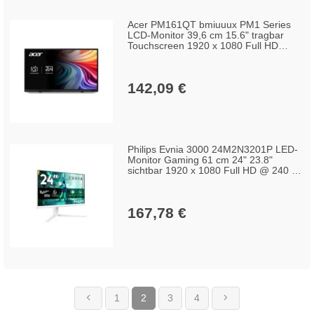
Acer PM161QT bmiuuux PM1 Series
LCD-Monitor 39,6 cm 15.6" tragbar
Touchscreen 1920 x 1080 Full HD
1080p @ 60 Hz 220 cd/m² HDR10 6 ms
Mini HDMI 2xUSB-C Lautsprecher
Schwarz
142,09 €
Philips Evnia 3000 24M2N3201P LED-
Monitor Gaming 61 cm 24" 23.8"
sichtbar 1920 x 1080 Full HD @ 240 Hz
Fast IPS 300 cd/m² 1000:1 HDR10 0,3
ms HDMI DisplayPort weiß
167,78 €
1
2
3
4
(current)