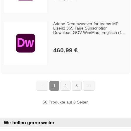
Adobe Dreamweaver for teams MP
Lizenz 365 Tage Subscription
Download GOV Win/Mac, Englisch (1-9
Lizenzen)
460,99 €
1
2
3
(current)
56 Produkte auf 3 Seiten
Wir helfen gerne weiter