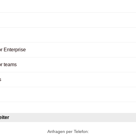
r Enterprise
or teams
s
iter
Anfragen per Telefon: