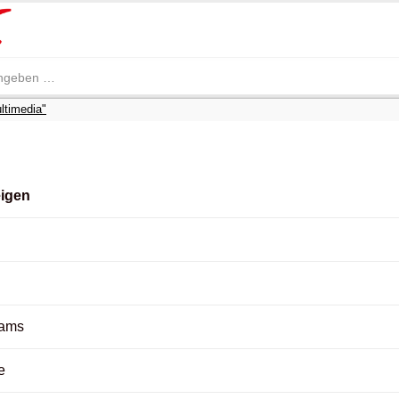
ltimedia"
eigen
eams
e