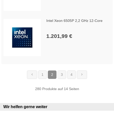
Intel Xeon 6505P 2,2 GHz 12-Core
1.201,99 €
1
2
3
4
(current)
280 Produkte auf 14 Seiten
Wir helfen gerne weiter