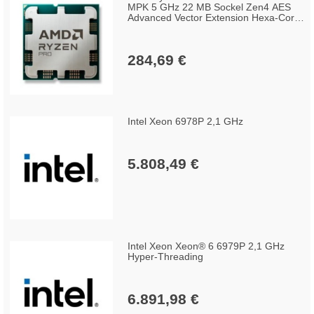
MPK 5 GHz 22 MB Sockel Zen4 AES
Advanced Vector Extension Hexa-Core
SSE SSE-2 SSE-3 SSE4.1 SSE4.2
SSSE3 x86-64
284,69 €
Intel Xeon 6978P 2,1 GHz
5.808,49 €
Intel Xeon Xeon® 6 6979P 2,1 GHz
Hyper-Threading
6.891,98 €