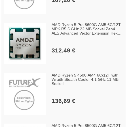
AMD Ryzen 5 Pro 8600G AM5 6C/12T
MPK R5 5 GHz 22 MB Sockel Zen4
AES Advanced Vector Extension Hexa-
Core SSE SSE-2 SSE-3 SSE4.1 SSE4.2
SSSE3 x86-64
312,49 €
AMD Ryzen 5 4500 AM4 6C/12T with
Wraith Stealth Cooler 4,1 GHz 11 MB
Sockel
136,69 €
AMD Ryzen 5 Pro 8500G AM5 6C/12T