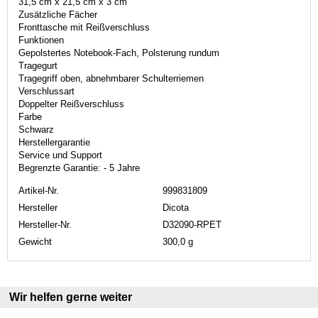
31,5 cm x 21,5 cm x 3 cm
Zusätzliche Fächer
Fronttasche mit Reißverschluss
Funktionen
Gepolstertes Notebook-Fach, Polsterung rundum
Tragegurt
Tragegriff oben, abnehmbarer Schulterriemen
Verschlussart
Doppelter Reißverschluss
Farbe
Schwarz
Herstellergarantie
Service und Support
Begrenzte Garantie: - 5 Jahre
Artikel-Nr.
999831809
Hersteller
Dicota
Hersteller-Nr.
D32090-RPET
Gewicht
300,0 g
Wir helfen gerne weiter