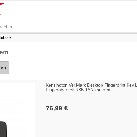
tebook"
tem
tern
Kensington VeriMark Desktop Fingerprint Key L
Fingerabdruck USB TAA-konform
76,99 €