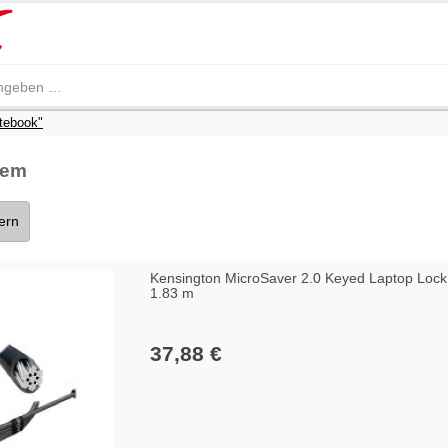
tebook"
tem
tern
Kensington MicroSaver 2.0 Keyed Laptop Lock 
1.83 m
37,88 €