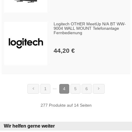
Logitech OTHER MeetUp N/A BT WW-
9004 WALL MOUNT Telefonanlage
Fernbedienung
44,20 €
...
1
4
5
6
(current)
277 Produkte auf 14 Seiten
Wir helfen gerne weiter